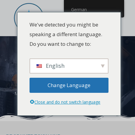
German
We've detected you might be
speaking a different language.
Do you want to change to:
PROZESS DER
WASSERHAHNHERSTELLUNG
English
Erleben Sie den nahtlosen Weg der
Armaturenherstellung beim Armaturenhersteller
Change Language
Martube, der akribisch nach den ISO 9001-Normen
Close and do not switch language
durchgeführt wird.