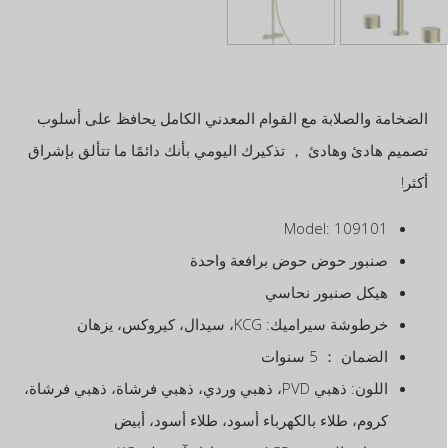
الضخامة والصلابة مع القوام المعدني الكامل يحافظ على أسلوب
تصميم هادئ وهادئ ， تذكيرك اليومي بأنك دائمًا ما تتألق بإشراق
أكثر!
Model: 109101
صنبور حوض حوض برافعة واحدة
هيكل صنبور نحاسي
خرطوشة سيراميك: KCG، سيدال، كيروكس، يزهان
الضمان ： 5 سنوات
اللون: ذهبي PVD، ذهبي وردي، ذهبي فرشاة، ذهبي فرشاة،
كروم، طلاء بالكهرباء أسود، طلاء أسود، أبيض