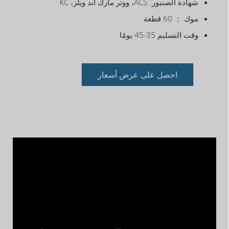
شهادة الصنبور: ACS، ووتر مارك آند ويلز، KC
موك ： 60 قطعة
وقت التسليم 35-45 يومًا
احصل على عرض أسعار